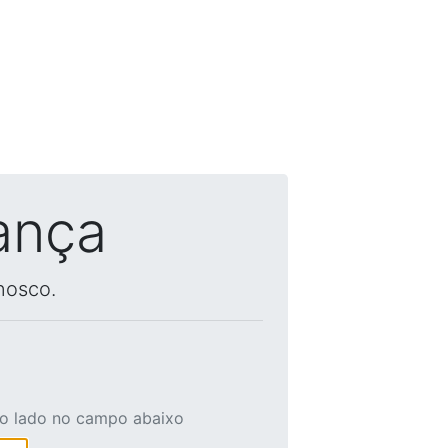
ança
nosco.
ao lado no campo abaixo