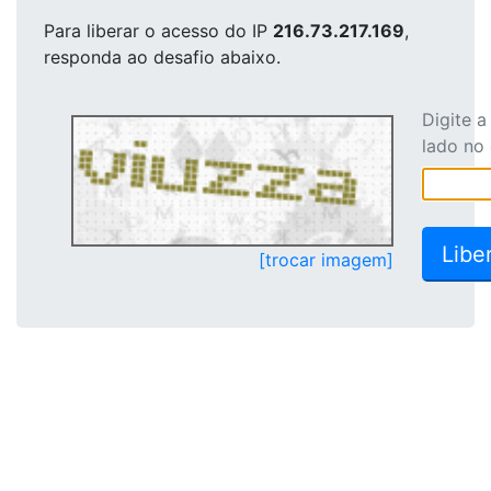
Para liberar o acesso
do IP
216.73.217.169
,
responda ao desafio abaixo.
Digite 
lado no
[trocar imagem]