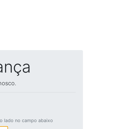
ança
nosco.
ao lado no campo abaixo