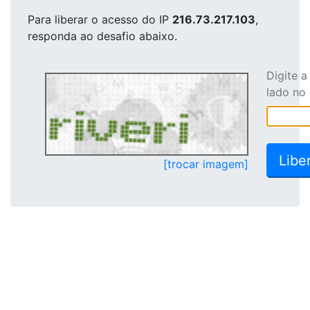
Para liberar o acesso
do IP
216.73.217.103
,
responda ao desafio abaixo.
Digite 
lado no
[trocar imagem]